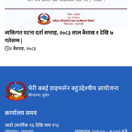
व्यक्तिगत घटना दर्ता सप्‍ताह, २०८३ साल बैशाख १ देखि ७
गतेसम्म |
२ बैशाख, २०८३
भेरी बबई डाइभर्सन बहुउद्देश्यीय आयोजना
बिरेन्द्रनगर, सुर्खेत
कार्यालय समय
जाडो (कार्तिक १६ देखि माघ १५)
सामान्यत: (०९:०० - ४:००) बजे
सोमबार- शुक्रबार