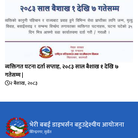
व्यक्तिगत घटना दर्ता सप्‍ताह, २०८३ साल बैशाख १ देखि ७
गतेसम्म |
२ बैशाख, २०८३
भेरी बबई डाइभर्सन बहुउद्देश्यीय आयोजना
बिरेन्द्रनगर, सुर्खेत