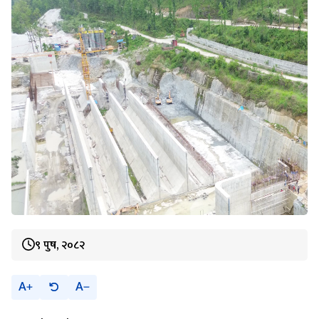
९ पुष, २०८२
A
A