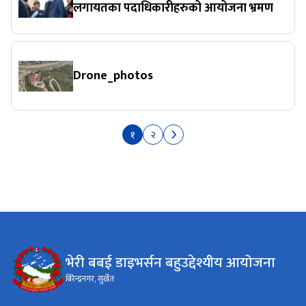
लगायतका पदाधिकारीहरुको आयोजना भ्रमण
Drone_photos
१
२
भेरी बबई डाइभर्सन बहुउद्देश्यीय आयोजना
बिरेन्द्रनगर, सुर्खेत